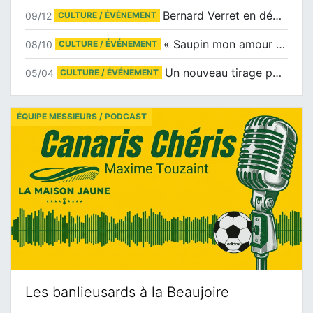
Bernard Verret en dédicaces le samedi 13 décembre à l’Espace Culturel Atlantis
09/12
CULTURE / ÉVÉNEMENT
« Saupin mon amour » au salon du livre de Trentemoult
08/10
CULTURE / ÉVÉNEMENT
Un nouveau tirage pour le Docu-BD
05/04
CULTURE / ÉVÉNEMENT
ÉQUIPE MESSIEURS / PODCAST
Les banlieusards à la Beaujoire