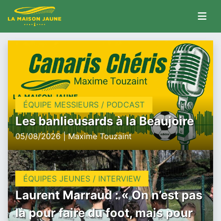
ÉQUIPE MESSIEURS / PODCAST
Les banlieusards à la Beaujoire
05/08/2026 | Maxime Touzaint
ÉQUIPES JEUNES / INTERVIEW
Laurent Marraud : « On n’est pas
là pour faire du foot, mais pour