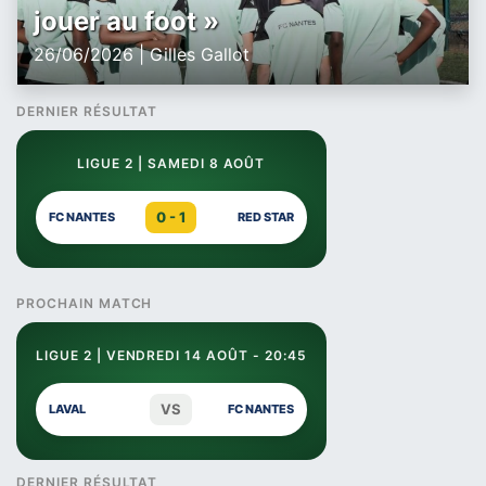
jouer au foot »
26/06/2026 | Gilles Gallot
DERNIER RÉSULTAT
LIGUE 2 | SAMEDI 8 AOÛT
0 - 1
FC NANTES
RED STAR
PROCHAIN MATCH
LIGUE 2 | VENDREDI 14 AOÛT - 20:45
VS
LAVAL
FC NANTES
DERNIER RÉSULTAT