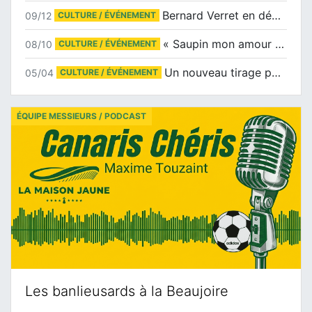
Bernard Verret en dédicaces le samedi 13 décembre à l’Espace Culturel Atlantis
09/12
CULTURE / ÉVÉNEMENT
« Saupin mon amour » au salon du livre de Trentemoult
08/10
CULTURE / ÉVÉNEMENT
Un nouveau tirage pour le Docu-BD
05/04
CULTURE / ÉVÉNEMENT
ÉQUIPE MESSIEURS / PODCAST
Les banlieusards à la Beaujoire