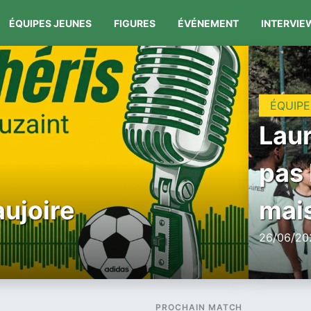
ÉQUIPES JEUNES
FIGURES
ÉVÉNEMENT
INTERVIE
ÉQUIPE
Laur
pas 
aujoire
mais
26/06/202
PROCHAIN MATCH