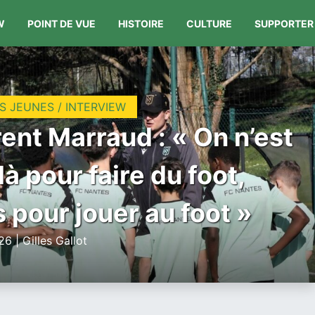
W
POINT DE VUE
HISTOIRE
CULTURE
SUPPORTER
S JEUNES / INTERVIEW
ent Marraud : « On n’est
là pour faire du foot,
 pour jouer au foot »
6 | Gilles Gallot