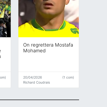
On regrettera Mostafa
e
Mohamed
u
com)
20/04/2026
(1 com)
Richard Coudrais