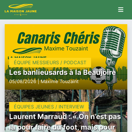
ÉQUIPE MESSIEURS / PODCAST
Les banlieusards à la Beaujoire
05/08/2026 | Maxime Touzaint
ÉQUIPES JEUNES / INTERVIEW
Laurent Marraud : « On n’est pas
là pour faire du foot, mais pour