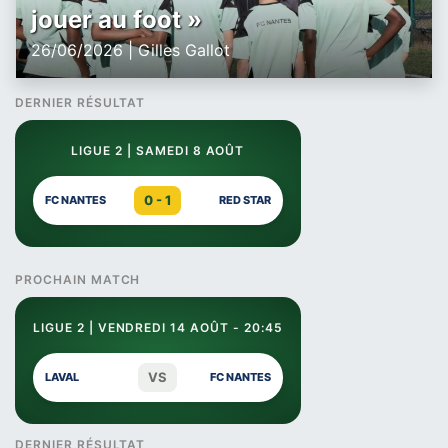
jouer au foot »
26/06/2026 | Gilles Gallot
DERNIER RÉSULTAT
LIGUE 2 | SAMEDI 8 AOÛT
0 - 1
FC NANTES
RED STAR
PROCHAIN MATCH
LIGUE 2 | VENDREDI 14 AOÛT - 20:45
VS
LAVAL
FC NANTES
DERNIER RÉSULTAT