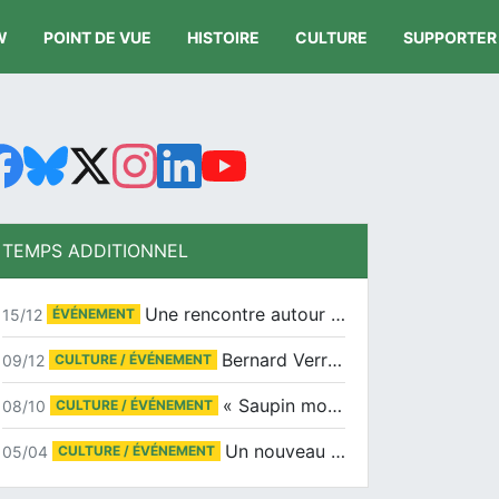
W
POINT DE VUE
HISTOIRE
CULTURE
SUPPORTER
TEMPS ADDITIONNEL
Une rencontre autour de Jean-Claude Suaudeau
15/12
ÉVÉNEMENT
Bernard Verret en dédicaces le samedi 13 décembre à l’Espace Culturel Atlantis
09/12
CULTURE / ÉVÉNEMENT
« Saupin mon amour » au salon du livre de Trentemoult
08/10
CULTURE / ÉVÉNEMENT
Un nouveau tirage pour le Docu-BD
05/04
CULTURE / ÉVÉNEMENT