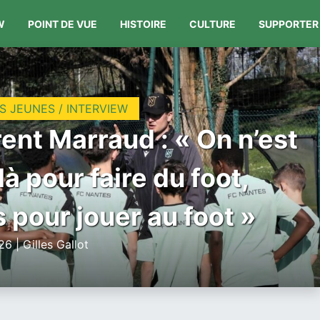
W
POINT DE VUE
HISTOIRE
CULTURE
SUPPORTER
S JEUNES / INTERVIEW
ent Marraud : « On n’est
là pour faire du foot,
 pour jouer au foot »
6 | Gilles Gallot