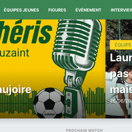
ÉQUIPES JEUNES
FIGURES
ÉVÉNEMENT
INTERVIE
ÉQUIPE
Laur
pas 
aujoire
mais
26/06/202
PROCHAIN MATCH