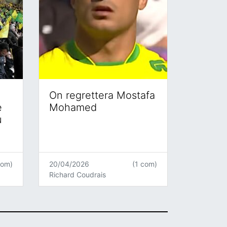
On regrettera Mostafa
e
Mohamed
u
com)
20/04/2026
(1 com)
Richard Coudrais