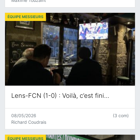
Maxime Touzaint
ÉQUIPE MESSIEURS
Lens-FCN (1-0) : Voilà, c’est fini…
08/05/2026
(3 com)
Richard Coudrais
ÉQUIPE MESSIEURS