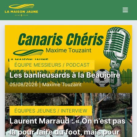
ÉQUIPE MESSIEURS / PODCAST
Les banlieusards à la Beaujoire
05/08/2026 | Maxime Touzaint
ÉQUIPES JEUNES / INTERVIEW
Laurent Marraud : « On n’est pas
là pour faire du foot, mais pour