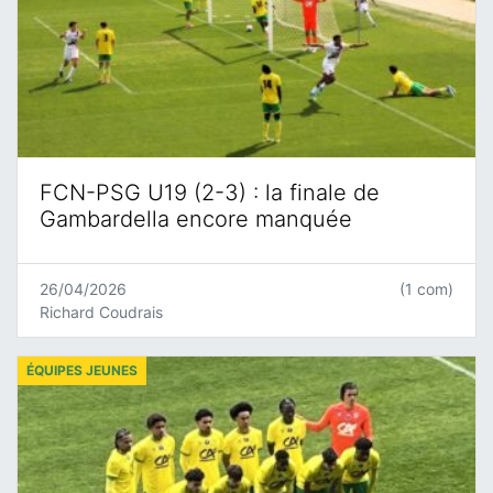
FCN-PSG U19 (2-3) : la finale de
Gambardella encore manquée
26/04/2026
(1 com)
Richard Coudrais
ÉQUIPES JEUNES