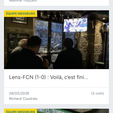
Maxime Touzaint
ÉQUIPE MESSIEURS
Lens-FCN (1-0) : Voilà, c’est fini…
08/05/2026
(3 com)
Richard Coudrais
ÉQUIPE MESSIEURS