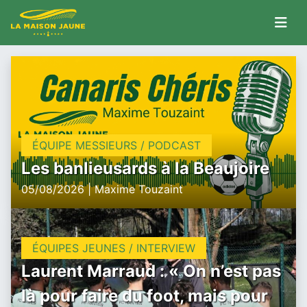
ÉQUIPE MESSIEURS / PODCAST
Les banlieusards à la Beaujoire
05/08/2026 | Maxime Touzaint
ÉQUIPES JEUNES / INTERVIEW
Laurent Marraud : « On n’est pas
là pour faire du foot, mais pour