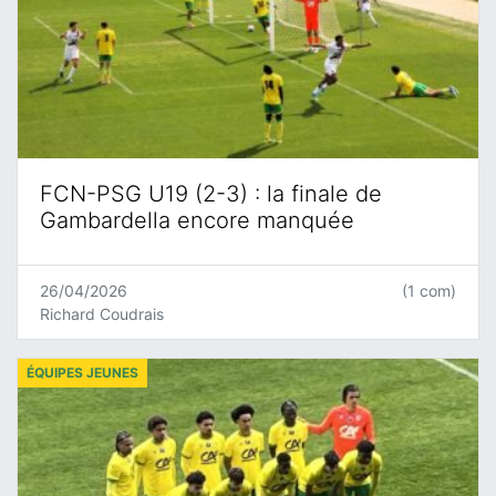
FCN-PSG U19 (2-3) : la finale de
Gambardella encore manquée
26/04/2026
(1 com)
Richard Coudrais
ÉQUIPES JEUNES