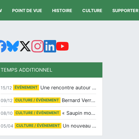
W
POINT DE VUE
HISTOIRE
CULTURE
SUPPORTER
TEMPS ADDITIONNEL
Une rencontre autour de Jean-Claude Suaudeau
15/12
ÉVÉNEMENT
Bernard Verret en dédicaces le samedi 13 décembre à l’Espace Culturel Atlantis
09/12
CULTURE / ÉVÉNEMENT
« Saupin mon amour » au salon du livre de Trentemoult
08/10
CULTURE / ÉVÉNEMENT
Un nouveau tirage pour le Docu-BD
05/04
CULTURE / ÉVÉNEMENT