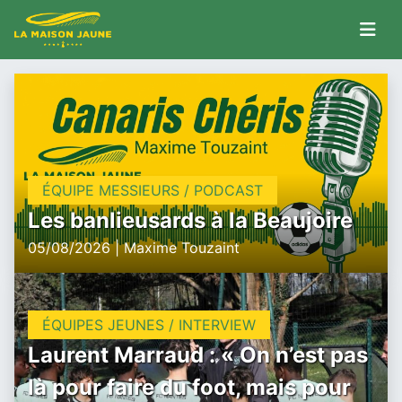
ÉQUIPE MESSIEURS / PODCAST
Les banlieusards à la Beaujoire
05/08/2026 | Maxime Touzaint
ÉQUIPES JEUNES / INTERVIEW
Laurent Marraud : « On n’est pas
là pour faire du foot, mais pour