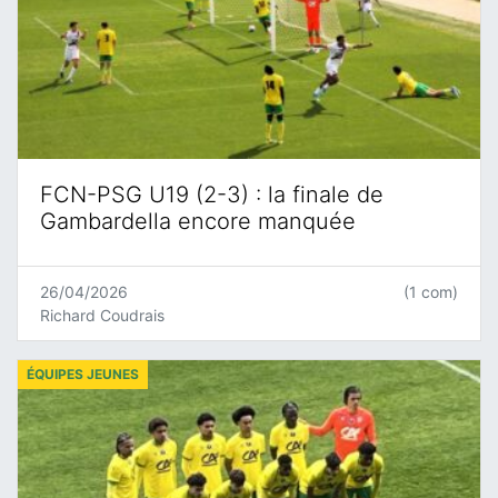
FCN-PSG U19 (2-3) : la finale de
Gambardella encore manquée
26/04/2026
(1 com)
Richard Coudrais
ÉQUIPES JEUNES