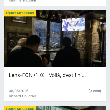
Maxime Touzaint
ÉQUIPE MESSIEURS
Lens-FCN (1-0) : Voilà, c’est fini…
08/05/2026
(3 com)
Richard Coudrais
ÉQUIPE MESSIEURS