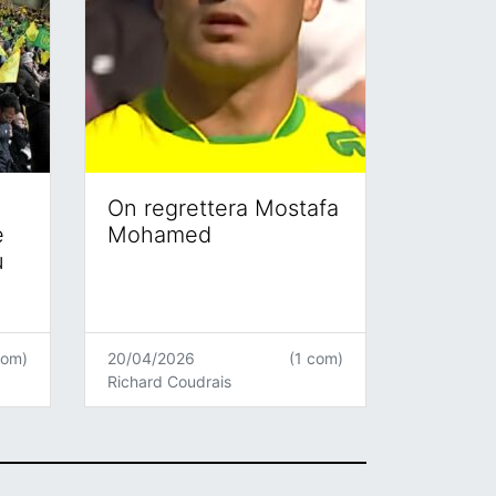
On regrettera Mostafa
e
Mohamed
u
com)
20/04/2026
(1 com)
Richard Coudrais