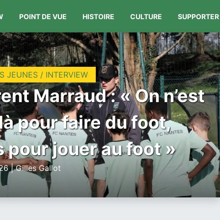
W
POINT DE VUE
HISTOIRE
CULTURE
SUPPORTER
S JEUNES / INTERVIEW
ent Marraud : « On n’est
là pour faire du foot,
 pour jouer au foot »
6 | Gilles Gallot