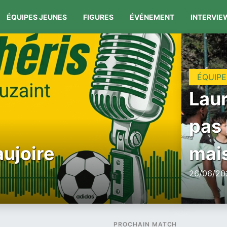
ÉQUIPES JEUNES
FIGURES
ÉVÉNEMENT
INTERVIE
ÉQUIPE
Laur
pas 
aujoire
mais
26/06/202
PROCHAIN MATCH