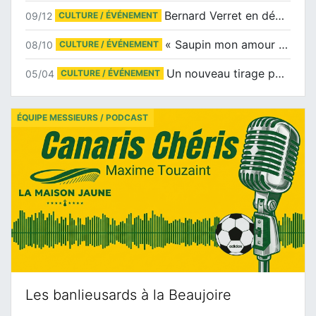
Bernard Verret en dédicaces le samedi 13 décembre à l’Espace Culturel Atlantis
09/12
CULTURE / ÉVÉNEMENT
« Saupin mon amour » au salon du livre de Trentemoult
08/10
CULTURE / ÉVÉNEMENT
Un nouveau tirage pour le Docu-BD
05/04
CULTURE / ÉVÉNEMENT
ÉQUIPE MESSIEURS / PODCAST
Les banlieusards à la Beaujoire