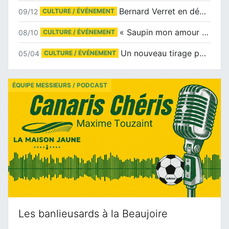
Bernard Verret en dédicaces le samedi 13 décembre à l’Espace Culturel Atlantis
09/12
CULTURE / ÉVÉNEMENT
« Saupin mon amour » au salon du livre de Trentemoult
08/10
CULTURE / ÉVÉNEMENT
Un nouveau tirage pour le Docu-BD
05/04
CULTURE / ÉVÉNEMENT
ÉQUIPE MESSIEURS / PODCAST
Les banlieusards à la Beaujoire