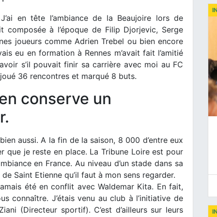
I
J’ai en tête l’ambiance de la Beaujoire lors de
it composée à l’époque de Filip Djorjevic, Serge
eunes joueurs comme Adrien Trebel ou bien encore
ais eu en formation à Rennes m’avait fait l’amitié
oir s’il pouvait finir sa carrière avec moi au FC
t joué 36 rencontres et marqué 8 buts.
’en conserve un
r.
bien aussi. A la fin de la saison, 8 000 d’entre eux
 que je reste en place. La Tribune Loire est pour
 ambiance en France. Au niveau d’un stade dans sa
u de Saint Etienne qu’il faut à mon sens regarder.
jamais été en conflit avec Waldemar Kita. En fait,
 connaître. J’étais venu au club à l’initiative de
ani (Directeur sportif). C’est d’ailleurs sur leurs
I