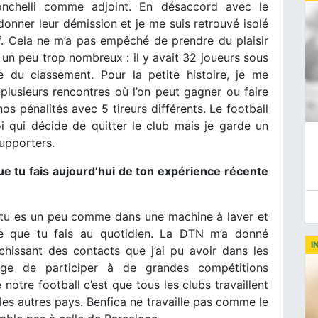
ronchelli comme adjoint. En désaccord avec le
donner leur démission et je me suis retrouvé isolé
ff. Cela ne m’a pas empêché de prendre du plaisir
t un peu trop nombreux : il y avait 32 joueurs sous
e du classement. Pour la petite histoire, je me
 plusieurs rencontres où l’on peut gagner ou faire
s pénalités avec 5 tireurs différents. Le football
moi qui décide de quitter le club mais je garde un
supporters.
ue tu fais aujourd’hui de ton expérience récente
 tu es un peu comme dans une machine à laver et
ce que tu fais au quotidien. La DTN m’a donné
I
ichissant des contacts que j’ai pu avoir dans les
lège de participer à de grandes compétitions
e notre football c’est que tous les clubs travaillent
les autres pays. Benfica ne travaille pas comme le