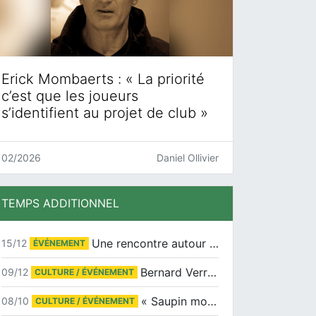
Erick Mombaerts : « La priorité
c’est que les joueurs
s’identifient au projet de club »
02/2026
Daniel Ollivier
TEMPS ADDITIONNEL
Une rencontre autour de Jean-Claude Suaudeau
15/12
ÉVÉNEMENT
Bernard Verret en dédicaces le samedi 13 décembre à l’Espace Culturel Atlantis
09/12
CULTURE / ÉVÉNEMENT
« Saupin mon amour » au salon du livre de Trentemoult
08/10
CULTURE / ÉVÉNEMENT