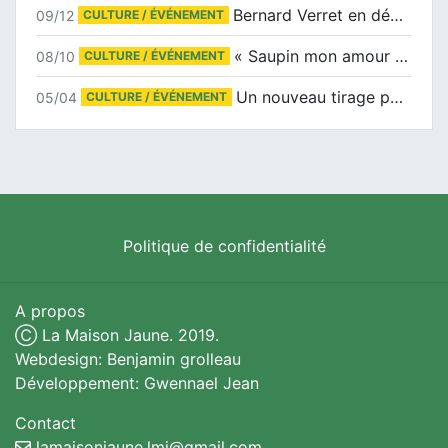
Bernard Verret en dédicaces le samedi 13 décembre à l’Espace Culturel Atlantis
09/12
CULTURE / ÉVÉNEMENT
« Saupin mon amour » au salon du livre de Trentemoult
08/10
CULTURE / ÉVÉNEMENT
Un nouveau tirage pour le Docu-BD
05/04
CULTURE / ÉVÉNEMENT
Politique de confidentialité
A propos
Ⓒ La Maison Jaune. 2019.
Webdesign: Benjamin grolleau
Développement: Gwennael Jean
Contact
lamaisonjaune.lmj@gmail.com