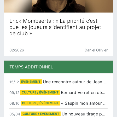
Erick Mombaerts : « La priorité c’est
que les joueurs s’identifient au projet
de club »
02/2026
Daniel Ollivier
TEMPS ADDITIONNEL
Une rencontre autour de Jean-Claude Suaudeau
15/12
ÉVÉNEMENT
Bernard Verret en dédicaces le samedi 13 décembre à l’Espace Culturel Atlantis
09/12
CULTURE / ÉVÉNEMENT
« Saupin mon amour » au salon du livre de Trentemoult
08/10
CULTURE / ÉVÉNEMENT
Un nouveau tirage pour le Docu-BD
05/04
CULTURE / ÉVÉNEMENT