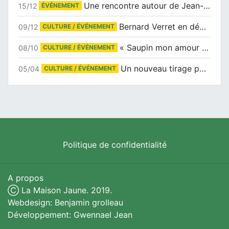
Une rencontre autour de Jean-Claude Suaudeau
15/12
ÉVÉNEMENT
Bernard Verret en dédicaces le samedi 13 décembre à l’Espace Culturel Atlantis
09/12
CULTURE / ÉVÉNEMENT
« Saupin mon amour » au salon du livre de Trentemoult
08/10
CULTURE / ÉVÉNEMENT
Un nouveau tirage pour le Docu-BD
05/04
CULTURE / ÉVÉNEMENT
Politique de confidentialité
A propos
Ⓒ La Maison Jaune. 2019.
Webdesign: Benjamin grolleau
Développement: Gwennael Jean