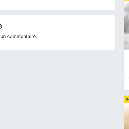
e
 un commentaire.
I