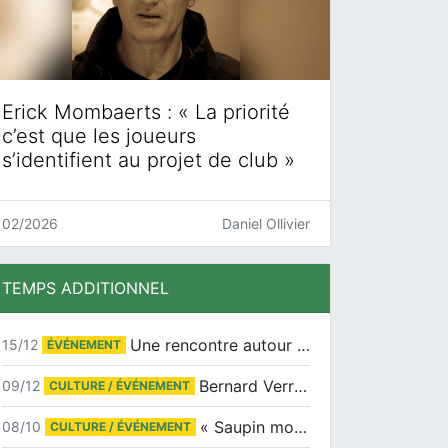
Erick Mombaerts : « La priorité
c’est que les joueurs
s’identifient au projet de club »
02/2026
Daniel Ollivier
TEMPS ADDITIONNEL
Une rencontre autour de Jean-Claude Suaudeau
15/12
ÉVÉNEMENT
Bernard Verret en dédicaces le samedi 13 décembre à l’Espace Culturel Atlantis
09/12
CULTURE / ÉVÉNEMENT
« Saupin mon amour » au salon du livre de Trentemoult
08/10
CULTURE / ÉVÉNEMENT