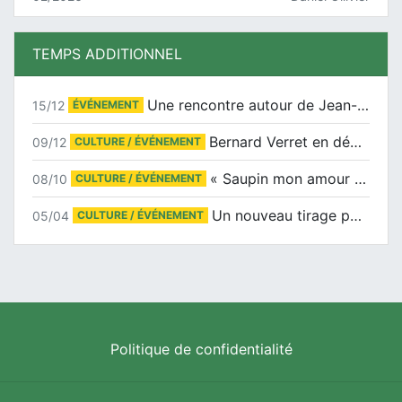
TEMPS ADDITIONNEL
Une rencontre autour de Jean-Claude Suaudeau
15/12
ÉVÉNEMENT
Bernard Verret en dédicaces le samedi 13 décembre à l’Espace Culturel Atlantis
09/12
CULTURE / ÉVÉNEMENT
« Saupin mon amour » au salon du livre de Trentemoult
08/10
CULTURE / ÉVÉNEMENT
Un nouveau tirage pour le Docu-BD
05/04
CULTURE / ÉVÉNEMENT
Politique de confidentialité