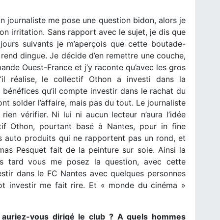
 journaliste me pose une question bidon, alors je
irritation. Sans rapport avec le sujet, je dis que
jours suivants je m’aperçois que cette boutade-
t rend dingue. Je décide d’en remettre une couche,
mande Ouest-France et j’y raconte qu’avec les gros
l réalise, le collectif Othon a investi dans la
ls bénéfices qu’il compte investir dans le rachat du
t solder l’affaire, mais pas du tout. Le journaliste
ien vérifier. Ni lui ni aucun lecteur n’aura l’idée
ctif Othon, pourtant basé à Nantes, pour in fine
s auto produits qui ne rapportent pas un rond, et
as Pesquet fait de la peinture sur soie. Ainsi la
s tard vous me posez la question, avec cette
estir dans le FC Nantes avec quelques personnes
 investir me fait rire. Et « monde du cinéma »
t auriez-vous dirigé le club ? A quels hommes