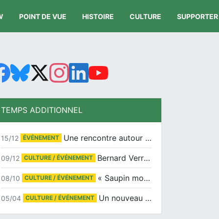
W
POINT DE VUE
HISTOIRE
CULTURE
SUPPORTER
TEMPS ADDITIONNEL
Une rencontre autour de Jean-Claude Suaudeau
15/12
ÉVÉNEMENT
Bernard Verret en dédicaces le samedi 13 décembre à l’Espace Culturel Atlantis
09/12
CULTURE / ÉVÉNEMENT
« Saupin mon amour » au salon du livre de Trentemoult
08/10
CULTURE / ÉVÉNEMENT
Un nouveau tirage pour le Docu-BD
05/04
CULTURE / ÉVÉNEMENT