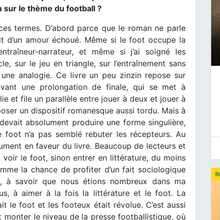
n sur le thème du football ?
ces termes. D’abord parce que le roman ne parle
it d’un amour échoué. Même si le foot occupe la
raîneur-narrateur, et même si j’ai soigné les
cle, sur le jeu en triangle, sur l’entraînement sans
une analogie. Ce livre un peu zinzin repose sur
 avant une prolongation de finale, qui se met à
e et file un parallèle entre jouer à deux et jouer à
poser un dispositif romanesque aussi tordu. Mais à
 devait absolument produire une forme singulière,
 le foot n’a pas semblé rebuter les récepteurs. Au
ument en faveur du livre. Beaucoup de lecteurs et
e voir le foot, sinon entrer en littérature, du moins
omme la chance de profiter d’un fait sociologique
I
e, à savoir que nous étions nombreux dans ma
s, à aimer à la fois la littérature et le foot. La
t le foot et les footeux était révolue. C’est aussi
 monter le niveau de la presse footballistique, où