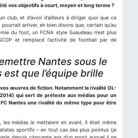
été vos objectifs à court, moyen et long terme ?
n club, et d’avoir d’ailleurs à diriger quoi que ce
 pourrait arriver, eh bien disons que, certain qu’au
nomie du foot, un FCNA style Suaudeau n’est plus
 SCOP et remplacé l’activité de football par de
remettre Nantes sous le
 est que l’équipe brille
 vos œuvres de fiction. Notamment la rivalité OL-
(2014) qui sert de prétexte aux médias pour un
u FC Nantes une rivalité du même type pour être
, les médias le mettaient en avant. Il était même
listes sportifs – en tout cas des plus pointus (je
rle depuis cinquante ans d’un sport auquel il ne