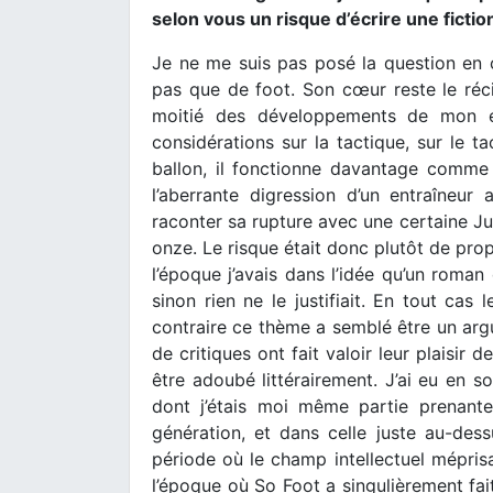
selon vous un risque d’écrire une fictio
Je ne me suis pas posé la question en 
pas que de foot. Son cœur reste le réc
moitié des développements de mon ent
considérations sur la tactique, sur le ta
ballon, il fonctionne davantage comme 
l’aberrante digression d’un entraîneur
raconter sa rupture avec une certaine Juli
onze. Le risque était donc plutôt de pro
l’époque j’avais dans l’idée qu’un roman
sinon rien ne le justifiait. En tout cas
contraire ce thème a semblé être un arg
de critiques ont fait valoir leur plaisir d
être adoubé littérairement. J’ai eu en s
dont j’étais moi même partie prenant
génération, et dans celle juste au-dessu
période où le champ intellectuel méprisai
l’époque où So Foot a singulièrement fait