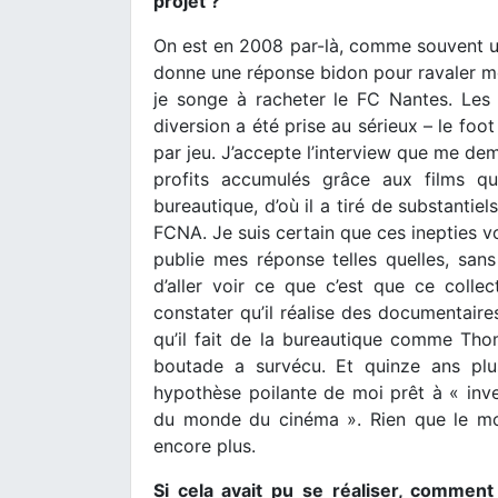
projet ?
On est en 2008 par-là, comme souvent un
donne une réponse bidon pour ravaler mon 
je songe à racheter le FC Nantes. Les 
diversion a été prise au sérieux – le foo
par jeu. J’accepte l’interview que me de
profits accumulés grâce aux films qu’i
bureautique, d’où il a tiré de substantie
FCNA. Je suis certain que ces inepties von
publie mes réponse telles quelles, sans r
d’aller voir ce que c’est que ce colle
constater qu’il réalise des documentaire
qu’il fait de la bureautique comme Thom
boutade a survécu. Et quinze ans plu
hypothèse poilante de moi prêt à « inv
du monde du cinéma ». Rien que le mot
encore plus.
Si cela avait pu se réaliser, commen