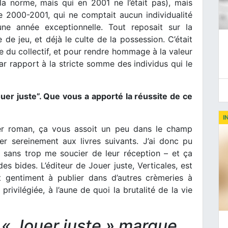
 la norme, mais qui en 2001 ne l’était pas), mais
de 2000-2001, qui ne comptait aucun individualité
ne année exceptionnelle. Tout reposait sur la
e de jeu, et déjà le culte de la possession. C’était
e du collectif, et pour rendre hommage à la valeur
ar rapport à la stricte somme des individus qui le
er juste”. Que vous a apporté la réussite de ce
I
ier roman, ça vous assoit un peu dans le champ
ler sereinement aux livres suivants. J’ai donc pu
is, sans trop me soucier de leur réception – et ça
s bides. L’éditeur de Jouer juste, Verticales, est
t gentiment à publier dans d’autres crèmeries à
 privilégiée, à l’aune de quoi la brutalité de la vie
it « Jouer juste » marque