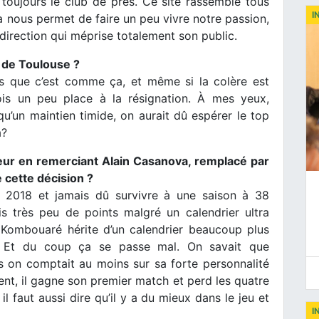
toujours le club de près. Ce site rassemble tous
I
a nous permet de faire un peu vivre notre passion,
 direction qui méprise totalement son public.
n de Toulouse ?
ans que c’est comme ça, et même si la colère est
fois un peu place à la résignation. À mes yeux,
qu’un maintien timide, on aurait dû espérer le top
a?
ur en remerciant Alain Casanova, remplacé par
cette décision ?
n 2018 et jamais dû survivre à une saison à 38
ris très peu de points malgré un calendrier ultra
e, Kombouaré hérite d’un calendrier beaucoup plus
. Et du coup ça se passe mal. On savait que
s on comptait au moins sur sa forte personnalité
t, il gagne son premier match et perd les quatre
 il faut aussi dire qu’il y a du mieux dans le jeu et
I