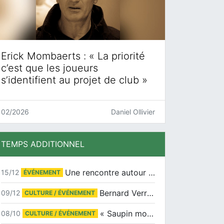
Erick Mombaerts : « La priorité
c’est que les joueurs
s’identifient au projet de club »
02/2026
Daniel Ollivier
TEMPS ADDITIONNEL
Une rencontre autour de Jean-Claude Suaudeau
15/12
ÉVÉNEMENT
Bernard Verret en dédicaces le samedi 13 décembre à l’Espace Culturel Atlantis
09/12
CULTURE / ÉVÉNEMENT
« Saupin mon amour » au salon du livre de Trentemoult
08/10
CULTURE / ÉVÉNEMENT