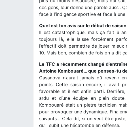
plus ou moins désabusée, mais qui suit 
ces gens, leur donne une parole aussi. Ç
face à l’indigence sportive et face à une
Quel est ton avis sur le début de saiso
Il est catastrophique, mais ça fait 6 
toujours là, elle laisse forcément par
l’effectif doit permettre de jouer mieux 
10. Mais bon, combien de fois on a dit ç
Le TFC a récemment changé d’entraîne
Antoine Kombouaré… que penses-tu de 
Casanova n’aurait jamais dû revenir e
points. Cette saison encore, il avait p
favorable et il est enfin parti. Derrièr
ardu et d’une équipe en plein doute
Kombouaré était un piètre tacticien mai
pour provoquer une dynamique. Finalemen
suivants… Cela dit, si on veut être juste,
qu’il subit une hécatombe en défense.