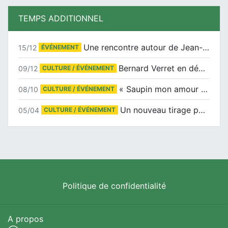
TEMPS ADDITIONNEL
Une rencontre autour de Jean-Claude Suaudeau
15/12
ÉVÉNEMENT
Bernard Verret en dédicaces le samedi 13 décembre à l’Espace Culturel Atlantis
09/12
CULTURE / ÉVÉNEMENT
« Saupin mon amour » au salon du livre de Trentemoult
08/10
CULTURE / ÉVÉNEMENT
Un nouveau tirage pour le Docu-BD
05/04
CULTURE / ÉVÉNEMENT
Politique de confidentialité
A propos