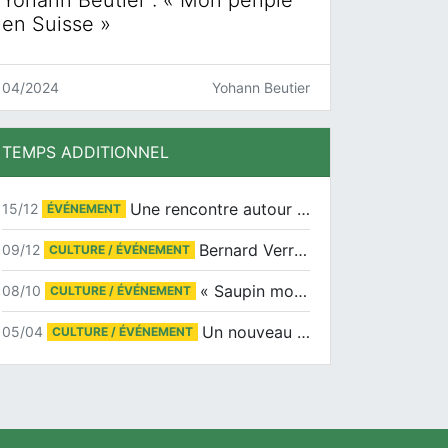
en Suisse »
04/2024
Yohann Beutier
TEMPS ADDITIONNEL
Une rencontre autour de Jean-Claude Suaudeau
15/12
ÉVÉNEMENT
Bernard Verret en dédicaces le samedi 13 décembre à l’Espace Culturel Atlantis
09/12
CULTURE / ÉVÉNEMENT
« Saupin mon amour » au salon du livre de Trentemoult
08/10
CULTURE / ÉVÉNEMENT
Un nouveau tirage pour le Docu-BD
05/04
CULTURE / ÉVÉNEMENT