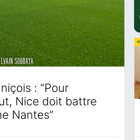
I
niçois : “Pour
t, Nice doit battre
e Nantes”