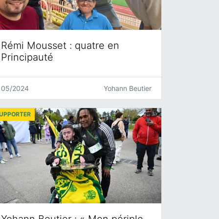
Rémi Mousset : quatre en
Principauté
05/2024
Yohann Beutier
UPPORTER
Yohann Beutier : « Mon périple