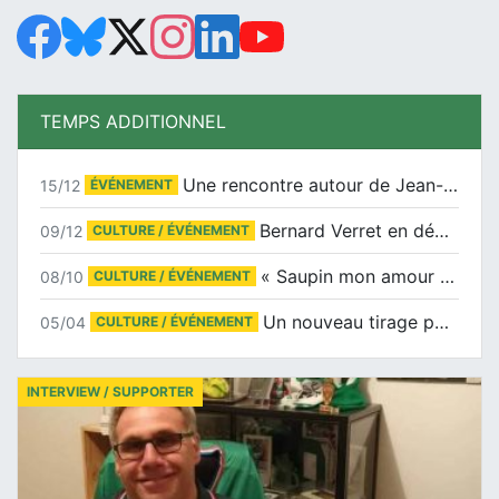
TEMPS ADDITIONNEL
Une rencontre autour de Jean-Claude Suaudeau
15/12
ÉVÉNEMENT
Bernard Verret en dédicaces le samedi 13 décembre à l’Espace Culturel Atlantis
09/12
CULTURE / ÉVÉNEMENT
« Saupin mon amour » au salon du livre de Trentemoult
08/10
CULTURE / ÉVÉNEMENT
Un nouveau tirage pour le Docu-BD
05/04
CULTURE / ÉVÉNEMENT
INTERVIEW / SUPPORTER