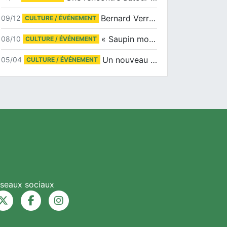
Bernard Verret en dédicaces le samedi 13 décembre à l’Espace Culturel Atlantis
09/12
CULTURE / ÉVÉNEMENT
« Saupin mon amour » au salon du livre de Trentemoult
08/10
CULTURE / ÉVÉNEMENT
Un nouveau tirage pour le Docu-BD
05/04
CULTURE / ÉVÉNEMENT
seaux sociaux