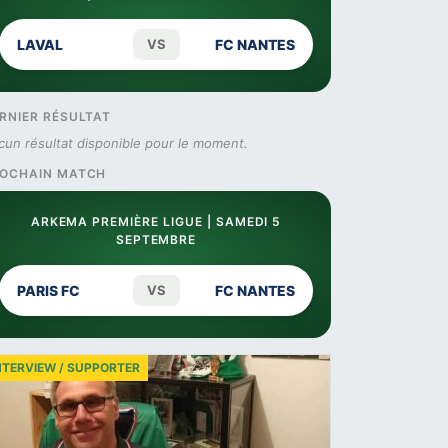
LAVAL
VS
FC NANTES
RNIER RÉSULTAT
cun résultat disponible pour le moment.
OCHAIN MATCH
ARKEMA PREMIÈRE LIGUE | SAMEDI 5
SEPTEMBRE
PARIS FC
VS
FC NANTES
NTERVIEW / SUPPORTER