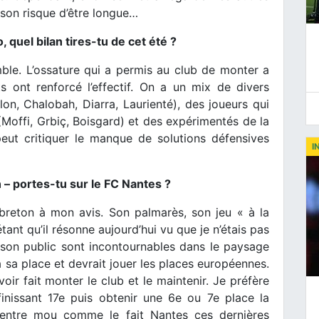
aison risque d’être longue…
, quel bilan tires-tu de cet été ?
mble. L’ossature qui a permis au club de monter a
 ont renforcé l’effectif. On a un mix de divers
lon, Chalobah, Diarra, Laurienté), des joueurs qui
Moffi, Grbiç, Boisgard) et des expérimentés de la
peut critiquer le manque de solutions défensives
I
 – portes-tu sur le FC Nantes ?
breton à mon avis. Son palmarès, son jeu « à la
tant qu’il résonne aujourd’hui vu que je n’étais pas
t son public sont incontournables dans le paysage
 à sa place et devrait jouer les places européennes.
avoir fait monter le club et le maintenir. Je préfère
inissant 17e puis obtenir une 6e ou 7e place la
ventre mou comme le fait Nantes ces dernières