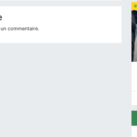
S
e
 un commentaire.