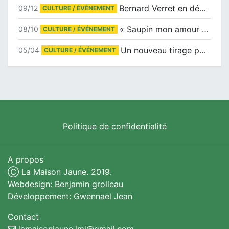
Bernard Verret en dédicaces le samedi 13 décembre à l’Espace Culturel Atlantis
09/12
CULTURE / ÉVÉNEMENT
« Saupin mon amour » au salon du livre de Trentemoult
08/10
CULTURE / ÉVÉNEMENT
Un nouveau tirage pour le Docu-BD
05/04
CULTURE / ÉVÉNEMENT
Politique de confidentialité
A propos
Ⓒ La Maison Jaune. 2019.
Webdesign: Benjamin grolleau
Développement: Gwennael Jean
Contact
lamaisonjaune.lmj@gmail.com