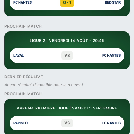
0 - 1
FC NANTES
RED STAR
PROCHAIN MATCH
LIGUE 2 | VENDREDI 14 AOÛT - 20:45
VS
LAVAL
FC NANTES
DERNIER RÉSULTAT
Aucun résultat disponible pour le moment.
PROCHAIN MATCH
ARKEMA PREMIÈRE LIGUE | SAMEDI 5 SEPTEMBRE
VS
PARIS FC
FC NANTES