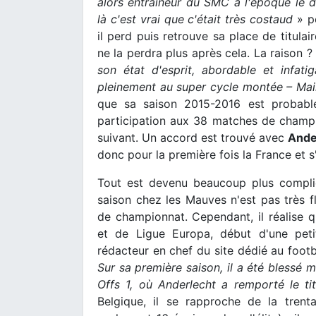
alors entraîneur du SMC à l'époque le d
là c'est vrai que c'était très costaud
» po
il perd puis retrouve sa place de titula
ne la perdra plus après cela. La raison ?
son état d'esprit, abordable et infati
pleinement au super cycle montée – Mai
que sa saison 2015-2016 est probable
participation aux 38 matches de champion
suivant. Un accord est trouvé avec
Ande
donc pour la première fois la France et s'
Tout est devenu beaucoup plus compliq
saison chez les Mauves n'est pas très fl
de championnat. Cependant, il réalise
et de Ligue Europa, début d'une peti
rédacteur en chef du site dédié au footb
Sur sa première saison, il a été blessé m
Offs 1, où Anderlecht a remporté le tit
Belgique, il se rapproche de la trent