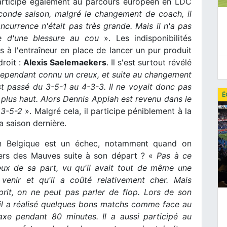
 participe également au parcours européen en LDC
onde saison, malgré le changement de coach, il
oncurrence n'était pas très grande. Mais il n'a pas
e d'une blessure au cou
». Les indisponibilités
 à l'entraîneur en place de lancer un pur produit
droit :
Alexis Saelemaekers
. Il s'est surtout révélé
cependant connu un creux, et suite au changement
t passé du 3-5-1 au 4-3-3. Il ne voyait donc pas
É
plus haut. Alors Dennis Appiah est revenu dans le
 3-5-2
». Malgré cela, il participe péniblement à la
 saison dernière.
n Belgique est un échec, notamment quand on
ers des Mauves suite à son départ ? «
Pas à ce
eux de sa part, vu qu'il avait tout de même une
enir et qu'il a coûté relativement cher. Mais
rit, on ne peut pas parler de flop. Lors de son
 il a réalisé quelques bons matchs comme face au
axe pendant 80 minutes. Il a aussi participé au