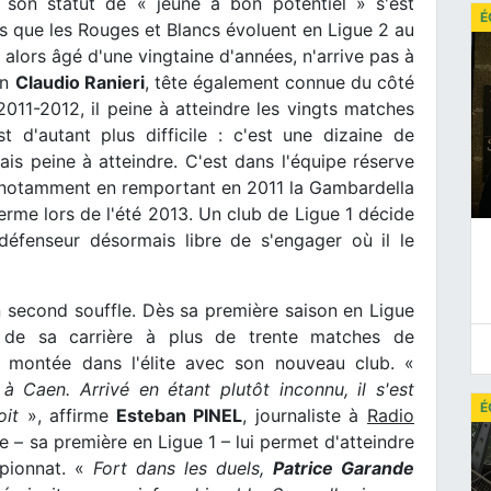
 son statut de « jeune à bon potentiel » s'est
É
s que les Rouges et Blancs évoluent en Ligue 2 au
lors âgé d'une vingtaine d'années, n'arrive pas à
en
Claudio Ranieri
, tête également connue du côté
2011-2012, il peine à atteindre les vingts matches
 d'autant plus difficile : c'est une dizaine de
ais peine à atteindre. C'est dans l'équipe réserve
s notamment en remportant en 2011 la Gambardella
erme lors de l'été 2013. Un club de Ligue 1 décide
éfenseur désormais libre de s'engager où il le
 second souffle. Dès sa première saison en Ligue
s de sa carrière à plus de trente matches de
e montée dans l'élite avec son nouveau club. «
 Caen. Arrivé en étant plutôt inconnu, il s'est
É
oit
», affirme
Esteban PINEL
, journaliste à
Radio
 – sa première en Ligue 1 – lui permet d'atteindre
pionnat. «
Fort dans les duels,
Patrice Garande