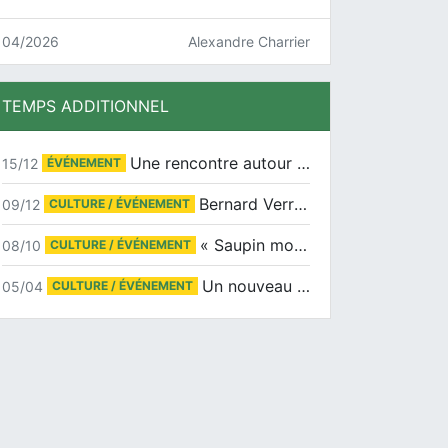
04/2026
Alexandre Charrier
TEMPS ADDITIONNEL
Une rencontre autour de Jean-Claude Suaudeau
15/12
ÉVÉNEMENT
Bernard Verret en dédicaces le samedi 13 décembre à l’Espace Culturel Atlantis
09/12
CULTURE / ÉVÉNEMENT
« Saupin mon amour » au salon du livre de Trentemoult
08/10
CULTURE / ÉVÉNEMENT
Un nouveau tirage pour le Docu-BD
05/04
CULTURE / ÉVÉNEMENT