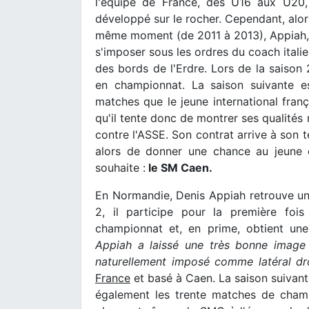
l'équipe de France, des U16 aux U20,
développé sur le rocher. Cependant, alor
même moment (de 2011 à 2013), Appiah, a
s'imposer sous les ordres du coach itali
des bords de l'Erdre. Lors de la saison 
en championnat. La saison suivante est
matches que le jeune international franç
qu'il tente donc de montrer ses qualité
contre l'ASSE. Son contrat arrive à son t
alors de donner une chance au jeune d
souhaite :
le SM Caen.
En Normandie, Denis Appiah retrouve un
2, il participe pour la première foi
championnat et, en prime, obtient un
Appiah a laissé une très bonne image à
naturellement imposé comme latéral dr
France
et basé à Caen. La saison suivante
également les trente matches de cham