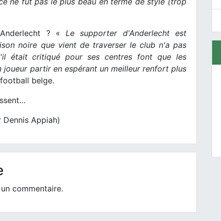
 ce ne fut pas le plus beau en terme de style (trop
d'Anderlecht ? «
Le supporter d'Anderlecht est
ison noire que vient de traverser le club n'a pas
'il était critiqué pour ses centres font que les
 joueur partir en espérant un meilleur renfort plus
football belge.
issent…
r Dennis Appiah)
e
 un commentaire.