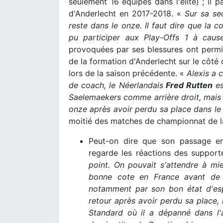
seulement 16 équipes dans l'élite) ; il
d'Anderlecht en 2017-2018. «
Sur sa sec
reste dans le onze. Il faut dire que la c
pu participer aux Play-Offs 1 à caus
provoquées par ses blessures ont permis
de la formation d'Anderlecht sur le côté 
lors de la saison précédente. «
Alexis a 
de coach, le Néerlandais
Fred Rutten
es
Saelemaekers comme arrière droit, mais 
onze après avoir perdu sa place dans le
moitié des matches de championnat de la
Peut-on dire que son passage e
regarde les réactions des support
point. On pouvait s'attendre à mi
bonne cote en France avant de v
notamment par son bon état d'esp
retour après avoir perdu sa place,
Standard où il a dépanné dans l'