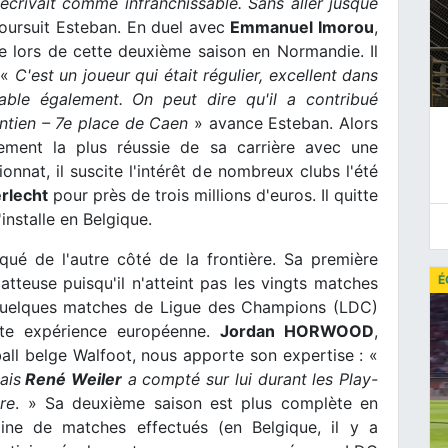
écrivait comme infranchissable. Sans aller jusque
ursuit Esteban. En duel avec
Emmanuel Imorou
,
ire lors de cette deuxième saison en Normandie. Il
 «
C'est un joueur qui était régulier, excellent dans
gable également. On peut dire qu'il a contribué
ntien – 7e place de Caen
» avance Esteban. Alors
ment la plus réussie de sa carrière avec une
nat, il suscite l'intérêt de nombreux clubs l'été
rlecht
pour près de trois millions d'euros. Il quitte
installe en Belgique.
ué de l'autre côté de la frontière. Sa première
É
atteuse puisqu'il n'atteint pas les vingts matches
 quelques matches de Ligue des Champions (LDC)
te expérience européenne.
Jordan HORWOOD
,
all belge Walfoot, nous apporte son expertise : «
ais
René Weiler
a compté sur lui durant les Play-
re
. » Sa deuxième saison est plus complète en
aine de matches effectués (en Belgique, il y a