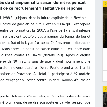
urnée de championnat la saison dernière, pensait
É
ctif de ce recrutement ? Tentative de réponse…
 1988 à Ljubjana, dans la future capitale de la Slovénie. Il
poste de gardien de but. C’est en 2004 qu’il est repéré
centre de formation. En 2007, à l’âge de 19 ans, il intègre
 Il ne parvient toutefois pas à gagner du temps de jeu et
ion le Sud et la Ligue 2 à Istres. En Provence, il débute en
Mais après un début de saison difficile, il est lancé dans
journée contre Le Havre (défaite 2-0). Après quelques
ne série de 10 matchs sans défaite – dont notamment une
rdien slovène titulaire. Denis Petric prendra part à 25
aison en Provence. Au total, il participera à 92 matchs
t de s’engager à Troyes contre un demi-million d’euros en
É
ue le club vient d’être relégué. Sous les ordres de Jean-
uméro un avant de perdre son poste en Janvier au profit de