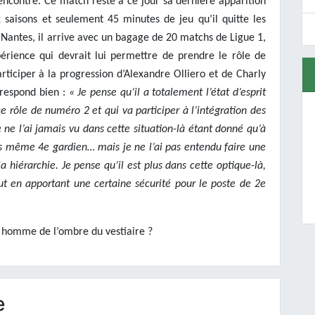
rencontre. Ce match reste à ce jour sa dernière apparition
x saisons et seulement 45 minutes de jeu qu’il quitte les
A Nantes, il arrive avec un bagage de 20 matchs de Ligue 1,
rience qui devrait lui permettre de prendre le rôle de
ticiper à la progression d’Alexandre Olliero et de Charly
orrespond bien :
« Je pense qu’il a totalement l’état d’esprit
e rôle de numéro 2 et qui va participer à l’intégration des
 ne l’ai jamais vu dans cette situation-là étant donné qu’à
ois même 4e gardien… mais je ne l’ai pas entendu faire une
 hiérarchie. Je pense qu’il est plus dans cette optique-là,
ut en apportant une certaine sécurité pour le poste de 2e
it homme de l’ombre du vestiaire ?
e