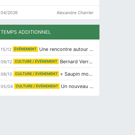
04/2026
Alexandre Charrier
TEMPS ADDITIONNEL
Une rencontre autour de Jean-Claude Suaudeau
15/12
ÉVÉNEMENT
Bernard Verret en dédicaces le samedi 13 décembre à l’Espace Culturel Atlantis
09/12
CULTURE / ÉVÉNEMENT
« Saupin mon amour » au salon du livre de Trentemoult
08/10
CULTURE / ÉVÉNEMENT
Un nouveau tirage pour le Docu-BD
05/04
CULTURE / ÉVÉNEMENT