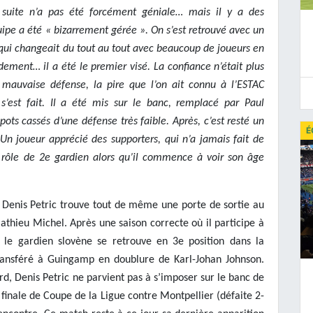
 suite n’a pas été forcément géniale… mais il y a des
uipe a été « bizarrement gérée ». On s’est retrouvé avec un
qui changeait du tout au tout avec beaucoup de joueurs en
idement… il a été le premier visé. La confiance n’était plus
 mauvaise défense, la pire que l’on ait connu à l’ESTAC
est fait. Il a été mis sur le banc, remplacé par Paul
 pots cassés d’une défense très faible. Après, c’est resté un
É
Un joueur apprécié des supporters, qui n’a jamais fait de
 rôle de 2e gardien alors qu’il commence à voir son âge
1, Denis Petric trouve tout de même une porte de sortie au
athieu Michel. Après une saison correcte où il participe à
, le gardien slovène se retrouve en 3e position dans la
transféré à Guingamp en doublure de Karl-Johan Johnson.
d, Denis Petric ne parvient pas à s’imposer sur le banc de
 finale de Coupe de la Ligue contre Montpellier (défaite 2-