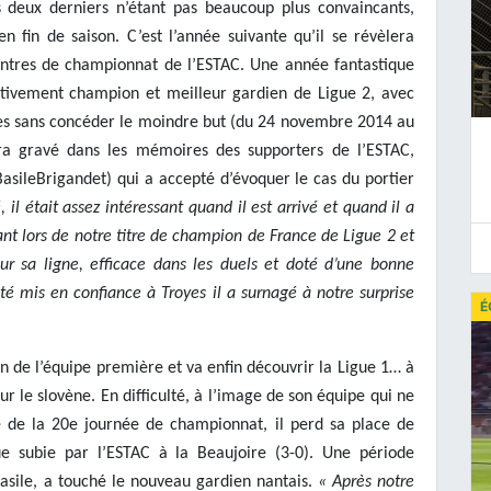
 deux derniers n’étant pas beaucoup plus convaincants,
n fin de saison. C’est l’année suivante qu’il se révèlera
ntres de championnat de l’ESTAC. Une année fantastique
ctivement champion et meilleur gardien de Ligue 2, avec
es sans concéder le moindre but (du 24 novembre 2014 au
era gravé dans les mémoires des supporters de l’ESTAC,
sileBrigandet) qui a accepté d’évoquer le cas du portier
il était assez intéressant quand il est arrivé et quand il a
ant lors de notre titre de champion de France de Ligue 2 et
ur sa ligne, efficace dans les duels et doté d’une bonne
été mis en confiance à Troyes il a surnagé à notre surprise
É
n de l’équipe première et va enfin découvrir la Ligue 1… à
ur le slovène. En difficulté, à l’image de son équipe qui ne
e de la 20e journée de championnat, il perd sa place de
ue subie par l’ESTAC à la Beaujoire (3-0). Une période
Basile, a touché le nouveau gardien nantais.
« Après notre