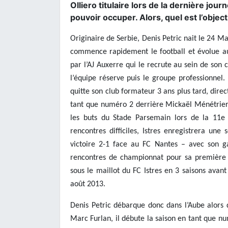
Olliero titulaire lors de la dernière jo
pouvoir occuper. Alors, quel est l’obje
Originaire de Serbie, Denis Petric nait le 24 Mai
commence rapidement le football et évolue au 
par l’AJ Auxerre qui le recrute au sein de son 
l’équipe réserve puis le groupe professionnel.
quitte son club formateur 3 ans plus tard, direct
tant que numéro 2 derrière Mickaël Ménétrier. 
les buts du Stade Parsemain lors de la 11e 
rencontres difficiles, Istres enregistrera u
victoire 2-1 face au FC Nantes – avec son ga
rencontres de championnat pour sa première s
sous le maillot du FC Istres en 3 saisons avan
août 2013.
Denis Petric débarque donc dans l’Aube alors q
Marc Furlan, il débute la saison en tant que n