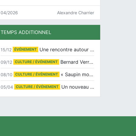
04/2026
Alexandre Charrier
TEMPS ADDITIONNEL
Une rencontre autour de Jean-Claude Suaudeau
15/12
ÉVÉNEMENT
Bernard Verret en dédicaces le samedi 13 décembre à l’Espace Culturel Atlantis
09/12
CULTURE / ÉVÉNEMENT
« Saupin mon amour » au salon du livre de Trentemoult
08/10
CULTURE / ÉVÉNEMENT
Un nouveau tirage pour le Docu-BD
05/04
CULTURE / ÉVÉNEMENT