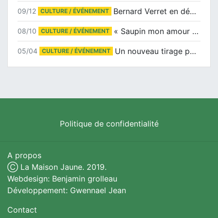
Bernard Verret en dédicaces le samedi 13 décembre à l’Espace Culturel Atlantis
09/12
CULTURE / ÉVÉNEMENT
« Saupin mon amour » au salon du livre de Trentemoult
08/10
CULTURE / ÉVÉNEMENT
Un nouveau tirage pour le Docu-BD
05/04
CULTURE / ÉVÉNEMENT
Politique de confidentialité
A propos
Ⓒ La Maison Jaune. 2019.
Webdesign: Benjamin grolleau
Développement: Gwennael Jean
Contact