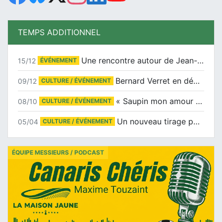
TEMPS ADDITIONNEL
Une rencontre autour de Jean-Claude Suaudeau
15/12
ÉVÉNEMENT
Bernard Verret en dédicaces le samedi 13 décembre à l’Espace Culturel Atlantis
09/12
CULTURE / ÉVÉNEMENT
« Saupin mon amour » au salon du livre de Trentemoult
08/10
CULTURE / ÉVÉNEMENT
Un nouveau tirage pour le Docu-BD
05/04
CULTURE / ÉVÉNEMENT
ÉQUIPE MESSIEURS / PODCAST