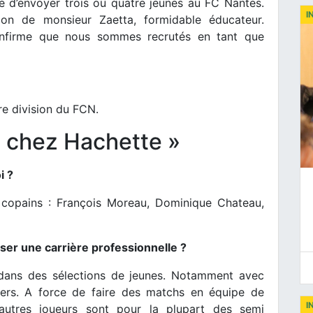
é d’envoyer trois ou quatre jeunes au FC Nantes.
I
ion de monsieur Zaetta, formidable éducateur.
nfirme que nous sommes recrutés en tant que
re division du FCN.
it chez Hachette »
i ?
s copains : François Moreau, Dominique Chateau,
er une carrière professionnelle ?
dans des sélections de jeunes. Notamment avec
gers. A force de faire des matchs en équipe de
I
 autres joueurs sont pour la plupart des semi