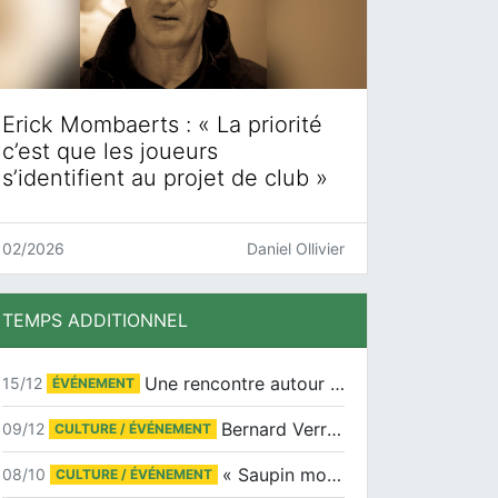
Erick Mombaerts : « La priorité
c’est que les joueurs
s’identifient au projet de club »
02/2026
Daniel Ollivier
TEMPS ADDITIONNEL
Une rencontre autour de Jean-Claude Suaudeau
15/12
ÉVÉNEMENT
Bernard Verret en dédicaces le samedi 13 décembre à l’Espace Culturel Atlantis
09/12
CULTURE / ÉVÉNEMENT
« Saupin mon amour » au salon du livre de Trentemoult
08/10
CULTURE / ÉVÉNEMENT