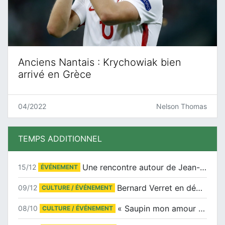
Anciens Nantais : Krychowiak bien
arrivé en Grèce
04/2022
Nelson Thomas
TEMPS ADDITIONNEL
Une rencontre autour de Jean-Claude Suaudeau
15/12
ÉVÉNEMENT
Bernard Verret en dédicaces le samedi 13 décembre à l’Espace Culturel Atlantis
09/12
CULTURE / ÉVÉNEMENT
« Saupin mon amour » au salon du livre de Trentemoult
08/10
CULTURE / ÉVÉNEMENT