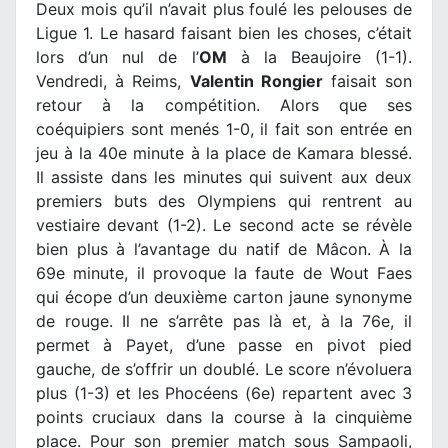
Deux mois qu’il n’avait plus foulé les pelouses de
Ligue 1. Le hasard faisant bien les choses, c’était
lors d’un nul de l’
OM
à la Beaujoire (1-1).
Vendredi, à Reims,
Valentin Rongier
faisait son
retour à la compétition. Alors que ses
coéquipiers sont menés 1-0, il fait son entrée en
jeu à la 40e minute à la place de Kamara blessé.
Il assiste dans les minutes qui suivent aux deux
premiers buts des Olympiens qui rentrent au
vestiaire devant (1-2). Le second acte se révèle
bien plus à l’avantage du natif de Mâcon. À la
69e minute, il provoque la faute de Wout Faes
qui écope d’un deuxième carton jaune synonyme
de rouge. Il ne s’arrête pas là et, à la 76e, il
permet à Payet, d’une passe en pivot pied
gauche, de s’offrir un doublé. Le score n’évoluera
plus (1-3) et les Phocéens (6e) repartent avec 3
points cruciaux dans la course à la cinquième
place. Pour son premier match sous Sampaoli,