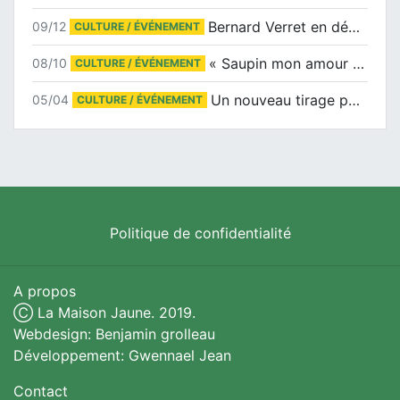
Bernard Verret en dédicaces le samedi 13 décembre à l’Espace Culturel Atlantis
09/12
CULTURE / ÉVÉNEMENT
« Saupin mon amour » au salon du livre de Trentemoult
08/10
CULTURE / ÉVÉNEMENT
Un nouveau tirage pour le Docu-BD
05/04
CULTURE / ÉVÉNEMENT
Politique de confidentialité
A propos
Ⓒ La Maison Jaune. 2019.
Webdesign: Benjamin grolleau
Développement: Gwennael Jean
Contact