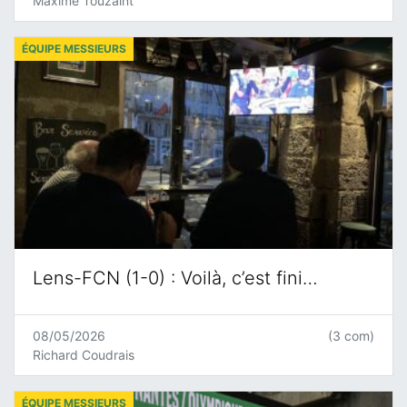
Maxime Touzaint
ÉQUIPE MESSIEURS
Lens-FCN (1-0) : Voilà, c’est fini…
08/05/2026
(3 com)
Richard Coudrais
ÉQUIPE MESSIEURS