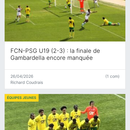
FCN-PSG U19 (2-3) : la finale de
Gambardella encore manquée
26/04/2026
(1 com)
Richard Coudrais
ÉQUIPES JEUNES