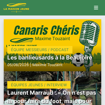
ÉQUIPE MESSIEURS / PODCAST
Les banlieusards à la Beaujoire
05/08/2026 | Maxime Touzaint
ÉQUIPES JEUNES / INTERVIEW
Laurent Marraud : « On n’est pas
là pour faire du foot, mais pour