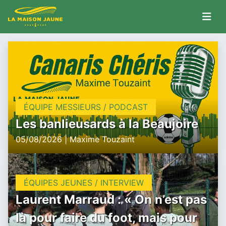
ÉQUIPE MESSIEURS / PODCAST
Les banlieusards à la Beaujoire
05/08/2026 | Maxime Touzaint
ÉQUIPES JEUNES / INTERVIEW
Laurent Marraud : « On n’est pas
là pour faire du foot, mais pour