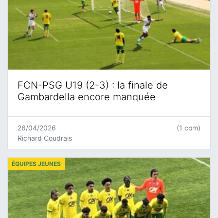
FCN-PSG U19 (2-3) : la finale de
Gambardella encore manquée
26/04/2026
(1 com)
Richard Coudrais
ÉQUIPES JEUNES