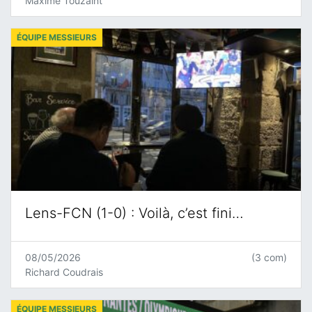
Maxime Touzaint
ÉQUIPE MESSIEURS
Lens-FCN (1-0) : Voilà, c’est fini…
08/05/2026
(3 com)
Richard Coudrais
ÉQUIPE MESSIEURS