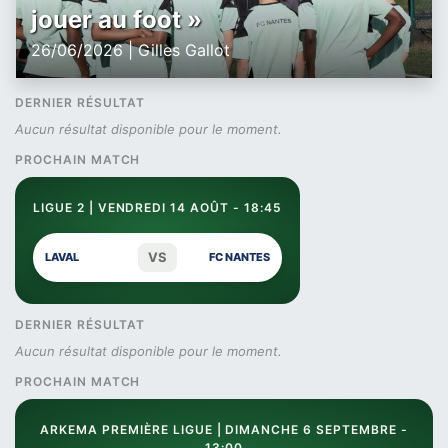
jouer au foot »
26/06/2026 | Gilles Gallot
DERNIER RÉSULTAT
Aucun résultat disponible pour le moment.
PROCHAIN MATCH
LIGUE 2 | VENDREDI 14 AOÛT - 18:45
VS
LAVAL
FC NANTES
DERNIER RÉSULTAT
Aucun résultat disponible pour le moment.
PROCHAIN MATCH
ARKEMA PREMIÈRE LIGUE | DIMANCHE 6 SEPTEMBRE -
13:00