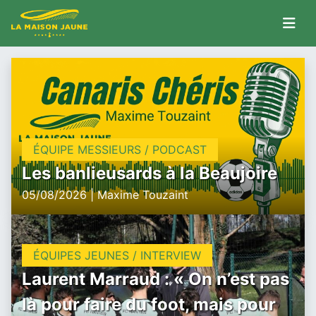
ÉQUIPE MESSIEURS / PODCAST
Les banlieusards à la Beaujoire
05/08/2026 | Maxime Touzaint
ÉQUIPES JEUNES / INTERVIEW
Laurent Marraud : « On n’est pas
là pour faire du foot, mais pour