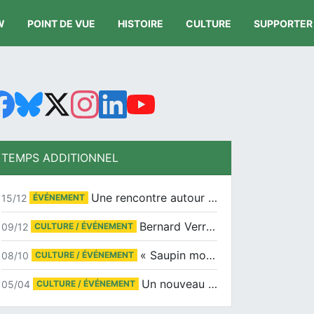
W
POINT DE VUE
HISTOIRE
CULTURE
SUPPORTER
TEMPS ADDITIONNEL
Une rencontre autour de Jean-Claude Suaudeau
15/12
ÉVÉNEMENT
Bernard Verret en dédicaces le samedi 13 décembre à l’Espace Culturel Atlantis
09/12
CULTURE / ÉVÉNEMENT
« Saupin mon amour » au salon du livre de Trentemoult
08/10
CULTURE / ÉVÉNEMENT
Un nouveau tirage pour le Docu-BD
05/04
CULTURE / ÉVÉNEMENT