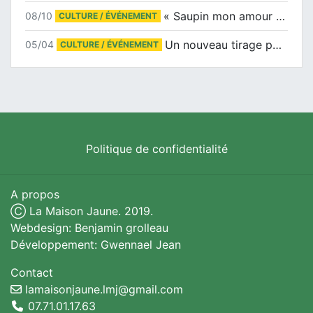
« Saupin mon amour » au salon du livre de Trentemoult
08/10
CULTURE / ÉVÉNEMENT
Un nouveau tirage pour le Docu-BD
05/04
CULTURE / ÉVÉNEMENT
Politique de confidentialité
A propos
Ⓒ La Maison Jaune. 2019.
Webdesign: Benjamin grolleau
Développement: Gwennael Jean
Contact
lamaisonjaune.lmj@gmail.com
07.71.01.17.63