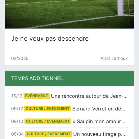
Je ne veux pas descendre
02/2026
Alain Jarnoux
TEMPS ADDITIONNEL
Une rencontre autour de Jean-Claude Suaudeau
15/12
ÉVÉNEMENT
Bernard Verret en dédicaces le samedi 13 décembre à l’Espace Culturel Atlantis
09/12
CULTURE / ÉVÉNEMENT
« Saupin mon amour » au salon du livre de Trentemoult
08/10
CULTURE / ÉVÉNEMENT
Un nouveau tirage pour le Docu-BD
05/04
CULTURE / ÉVÉNEMENT