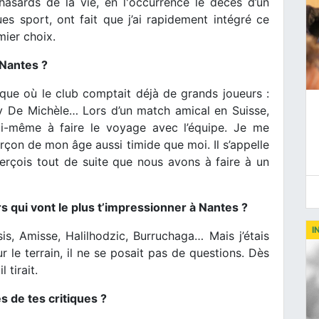
asards de la vie, en l'occurrence le décès d’un
es sport, ont fait que j’ai rapidement intégré ce
mier choix.
 Nantes ?
que où le club comptait déjà de grands joueurs :
y De Michèle… Lors d’un match amical en Suisse,
oi-même à faire le voyage avec l’équipe. Je me
rçon de mon âge aussi timide que moi. Il s’appelle
erçois tout de suite que nous avons à faire à un
rs qui vont le plus t’impressionner à Nantes ?
I
is, Amisse, Halilhodzic, Burruchaga… Mais j’étais
 le terrain, il ne se posait pas de questions. Dès
 tirait.
s de tes critiques ?