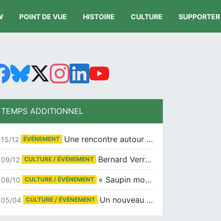
W
POINT DE VUE
HISTOIRE
CULTURE
SUPPORTER
TEMPS ADDITIONNEL
Une rencontre autour de Jean-Claude Suaudeau
15/12
ÉVÉNEMENT
Bernard Verret en dédicaces le samedi 13 décembre à l’Espace Culturel Atlantis
09/12
CULTURE / ÉVÉNEMENT
« Saupin mon amour » au salon du livre de Trentemoult
08/10
CULTURE / ÉVÉNEMENT
Un nouveau tirage pour le Docu-BD
05/04
CULTURE / ÉVÉNEMENT