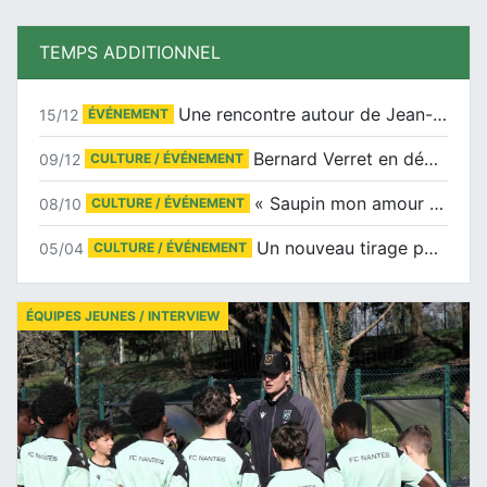
TEMPS ADDITIONNEL
Une rencontre autour de Jean-Claude Suaudeau
15/12
ÉVÉNEMENT
Bernard Verret en dédicaces le samedi 13 décembre à l’Espace Culturel Atlantis
09/12
CULTURE / ÉVÉNEMENT
« Saupin mon amour » au salon du livre de Trentemoult
08/10
CULTURE / ÉVÉNEMENT
Un nouveau tirage pour le Docu-BD
05/04
CULTURE / ÉVÉNEMENT
ÉQUIPES JEUNES / INTERVIEW