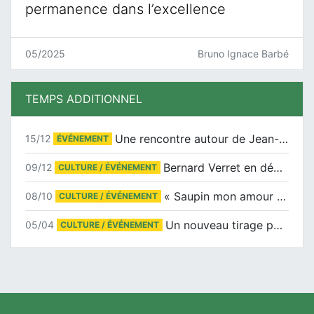
permanence dans l’excellence
05/2025
Bruno Ignace Barbé
TEMPS ADDITIONNEL
Une rencontre autour de Jean-Claude Suaudeau
15/12
ÉVÉNEMENT
Bernard Verret en dédicaces le samedi 13 décembre à l’Espace Culturel Atlantis
09/12
CULTURE / ÉVÉNEMENT
« Saupin mon amour » au salon du livre de Trentemoult
08/10
CULTURE / ÉVÉNEMENT
Un nouveau tirage pour le Docu-BD
05/04
CULTURE / ÉVÉNEMENT