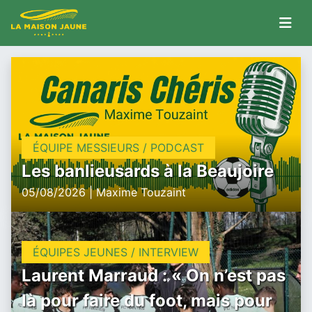
ÉQUIPE MESSIEURS / PODCAST
Les banlieusards à la Beaujoire
05/08/2026 | Maxime Touzaint
ÉQUIPES JEUNES / INTERVIEW
Laurent Marraud : « On n’est pas
là pour faire du foot, mais pour