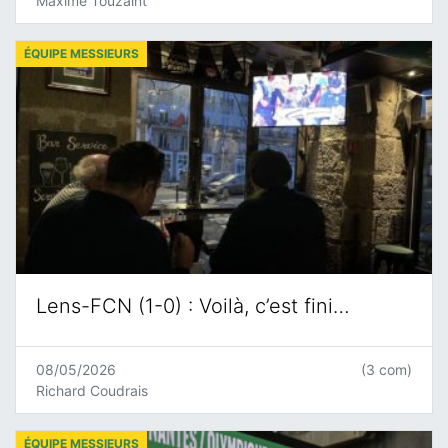
Maxime Touzaint
ÉQUIPE MESSIEURS
Lens-FCN (1-0) : Voilà, c’est fini…
08/05/2026
(3 com)
Richard Coudrais
ÉQUIPE MESSIEURS