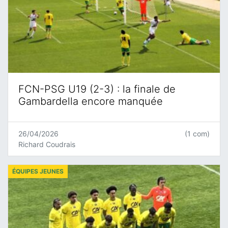
FCN-PSG U19 (2-3) : la finale de
Gambardella encore manquée
26/04/2026
(1 com)
Richard Coudrais
ÉQUIPES JEUNES