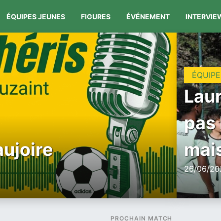
ÉQUIPES JEUNES
FIGURES
ÉVÉNEMENT
INTERVIE
ÉQUIPE
Laur
pas 
aujoire
mais
26/06/202
PROCHAIN MATCH