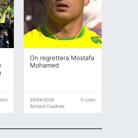
On regrettera Mostafa
e
Mohamed
u
com)
20/04/2026
(1 com)
Richard Coudrais