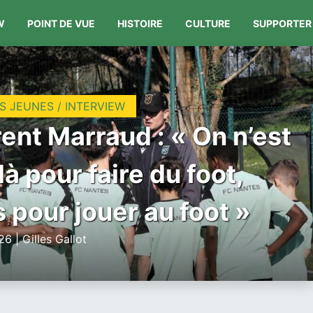
W
POINT DE VUE
HISTOIRE
CULTURE
SUPPORTER
S JEUNES / INTERVIEW
ent Marraud : « On n’est
là pour faire du foot,
 pour jouer au foot »
6 | Gilles Gallot