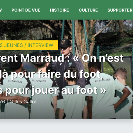
W
POINT DE VUE
HISTOIRE
CULTURE
SUPPORTER
S JEUNES / INTERVIEW
ent Marraud : « On n’est
là pour faire du foot,
 pour jouer au foot »
6 | Gilles Gallot