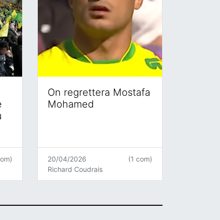
On regrettera Mostafa
e
Mohamed
u
com)
20/04/2026
(1 com)
Richard Coudrais