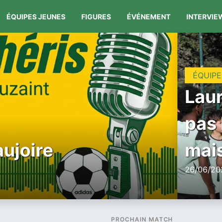
ÉQUIPES JEUNES
FIGURES
ÉVÉNEMENT
INTERVIE
ÉQUIPE
Laur
pas 
aujoire
mais
26/06/202
PROCHAIN MATCH