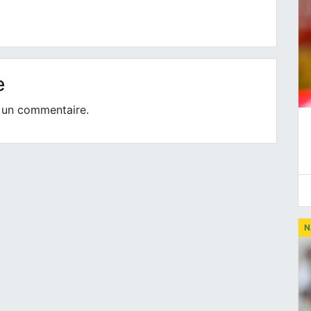
e
 un commentaire.
N