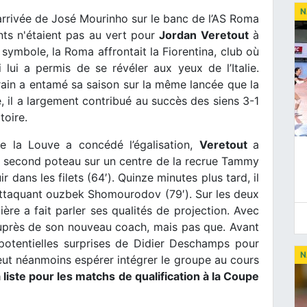
N
’arrivée de José Mourinho sur le banc de l’AS Roma
ants n'étaient pas au vert pour
Jordan Veretout
à
ymbole, la Roma affrontait la Fiorentina, club où
lui a permis de se révéler aux yeux de l’Italie.
rain a entamé sa saison sur la même lancée que la
e, il a largement contribué au succès des siens 3-1
toire.
e la Louve a concédé l’égalisation,
Veretout
a
u second poteau sur un centre de la recrue Tammy
r dans les filets (64′). Quinze minutes plus tard, il
l’attaquant ouzbek Shomourodov (79′). Sur les deux
ière a fait parler ses qualités de projection. Avec
auprès de son nouveau coach, mais pas que. Avant
 potentielles surprises de Didier Deschamps pour
N
 peut néanmoins espérer intégrer le groupe au cours
 liste pour les matchs de qualification à la Coupe