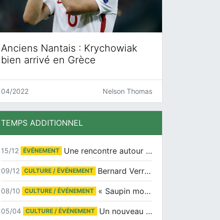
Anciens Nantais : Krychowiak
bien arrivé en Grèce
04/2022
Nelson Thomas
TEMPS ADDITIONNEL
Une rencontre autour de Jean-Claude Suaudeau
15/12
ÉVÉNEMENT
Bernard Verret en dédicaces le samedi 13 décembre à l’Espace Culturel Atlantis
09/12
CULTURE / ÉVÉNEMENT
« Saupin mon amour » au salon du livre de Trentemoult
08/10
CULTURE / ÉVÉNEMENT
Un nouveau tirage pour le Docu-BD
05/04
CULTURE / ÉVÉNEMENT