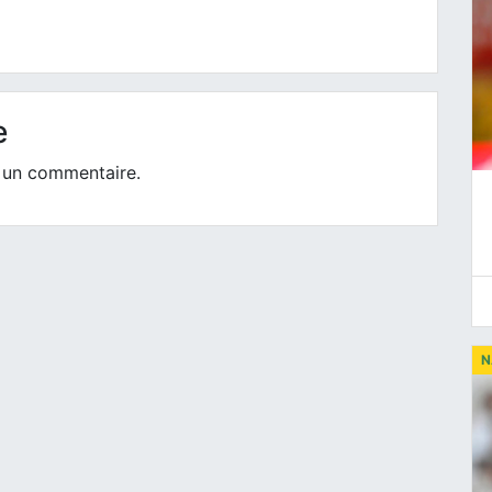
e
 un commentaire.
N