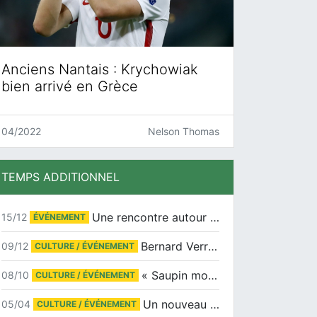
Anciens Nantais : Krychowiak
bien arrivé en Grèce
04/2022
Nelson Thomas
TEMPS ADDITIONNEL
Une rencontre autour de Jean-Claude Suaudeau
15/12
ÉVÉNEMENT
Bernard Verret en dédicaces le samedi 13 décembre à l’Espace Culturel Atlantis
09/12
CULTURE / ÉVÉNEMENT
« Saupin mon amour » au salon du livre de Trentemoult
08/10
CULTURE / ÉVÉNEMENT
Un nouveau tirage pour le Docu-BD
05/04
CULTURE / ÉVÉNEMENT