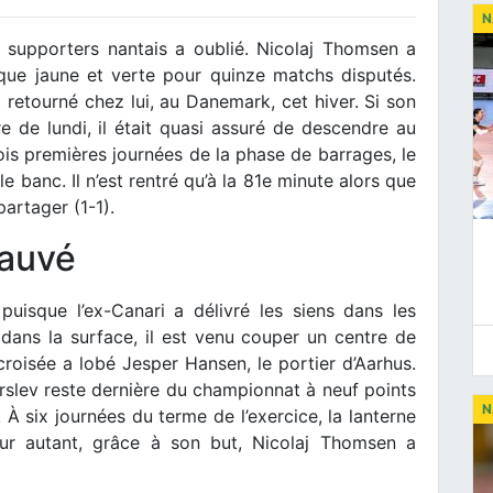
N
supporters nantais a oublié. Nicolaj Thomsen a
ique jaune et verte pour quinze matchs disputés.
 retourné chez lui, au Danemark, cet hiver. Si son
e de lundi, il était quasi assuré de descendre au
trois premières journées de la phase de barrages, le
e banc. Il n’est rentré qu’à la 81e minute alors que
partager (1-1).
sauvé
uisque l’ex-Canari a délivré les siens dans les
 dans la surface, il est venu couper un centre de
oisée a lobé Jesper Hansen, le portier d’Aarhus.
rslev reste dernière du championnat à neuf points
N
À six journées du terme de l’exercice, la lanterne
our autant, grâce à son but, Nicolaj Thomsen a